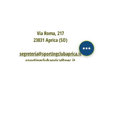
Via Roma, 217
23031 Aprica (SO)
segreteria@sportingclubaprica.it
sportingclubaprica@pec.it
Tel:
320 3925427
Contattaci